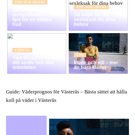
TIPS OCH TRICKS
TIPS OCH TRICKS
Så blir du av med
jordgubbsben – 5
Så väljer du rätt
tips för en slätare
sexleksak för dina
hud
behov
LIVSSTIL
STIL
Tips för att förbättra
ditt sexliv och öka
Mode och stil – mer
intimiteten
än bara kläder
Guide: Väderprognos för Västerås – Bästa sättet att hålla
koll på väder i Västerås