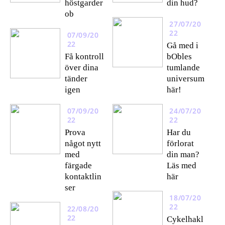
höstgarder
din hud?
ob
27/07/20
22
07/09/20
22
Gå med i
Få kontroll
bObles
över dina
tumlande
tänder
universum
igen
här!
07/09/20
24/07/20
22
22
Prova
Har du
något nytt
förlorat
med
din man?
färgade
Läs med
kontaktlin
här
ser
18/07/20
22
22/08/20
22
Cykelhakl