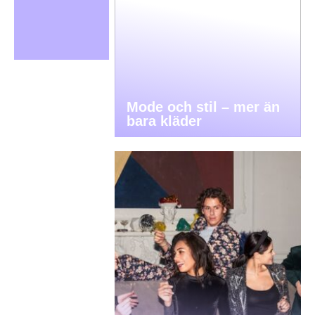
Mode och stil – mer än
bara kläder