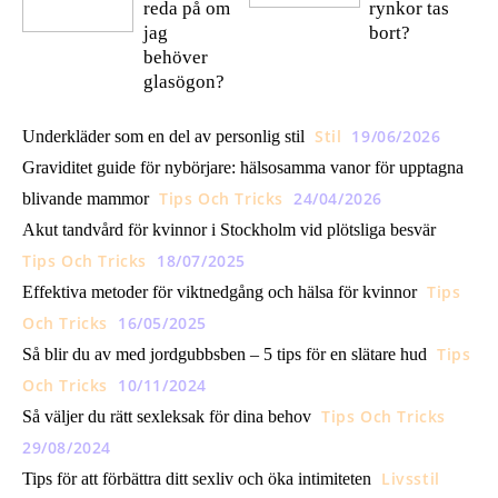
reda på om
rynkor tas
jag
bort?
behöver
glasögon?
Stil
19/06/2026
Underkläder som en del av personlig stil
Graviditet guide för nybörjare: hälsosamma vanor för upptagna
Tips Och Tricks
24/04/2026
blivande mammor
Akut tandvård för kvinnor i Stockholm vid plötsliga besvär
Tips Och Tricks
18/07/2025
Tips
Effektiva metoder för viktnedgång och hälsa för kvinnor
Och Tricks
16/05/2025
Tips
Så blir du av med jordgubbsben – 5 tips för en slätare hud
Och Tricks
10/11/2024
Tips Och Tricks
Så väljer du rätt sexleksak för dina behov
29/08/2024
Livsstil
Tips för att förbättra ditt sexliv och öka intimiteten