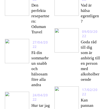
Den
Vad är
perfekta
hälsa
resepartne
egentligen
rn:
?
Oduman
09/03/20
Travel
22
Goda råd
27/04/20
22
till dig
Få din
som är
sommarbr
anhörig till
un snabb
en person
och
med
hälsosam
alkoholber
före alla
oende
andra
17/02/20
22
24/04/20
22
Kan
Hur tar jag
pannan