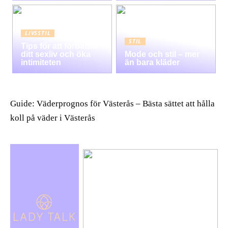
LIVSSTIL
STIL
Tips för att förbättra
ditt sexliv och öka
Mode och stil – mer
intimiteten
än bara kläder
Guide: Väderprognos för Västerås – Bästa sättet att hålla
koll på väder i Västerås