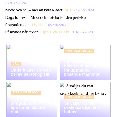
22/07/2024
Stil
21/02/2024
Mode och stil – mer än bara kläder
Dags för fest – Mixa och matcha för den perfekta
Livsstil
05/10/2023
festgarderoben
Tips Och Tricks
10/06/2023
Påskynda hårväxten
TIPS OCH TRICKS
Graviditet guide för
nybörjare:
STIL
hälsosamma vanor
Underkläder som en
för upptagna
del av personlig stil
blivande mammor
TIPS OCH TRICKS
TIPS OCH TRICKS
Så blir du av med
jordgubbsben – 5
Så väljer du rätt
tips för en slätare
sexleksak för dina
hud
behov