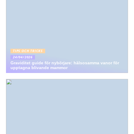
TIPS OCH TRICKS
24/04/2026
Graviditet guide för nybörjare: hälsosamma vanor för
upptagna blivande mammor