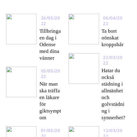
26/05/20
06/04/20
22
22
Tillbringa
Ta bort
en dag i
oönskat
Odense
kroppshår
med dina
22/03/20
vänner
22
Hatar du
05/05/20
22
också
När man
städning i
ska träffa
allmänhet
en läkare
och
för
golvstädni
giktsympt
ng i
om
synnerhet?
01/05/20
12/03/20
22
22