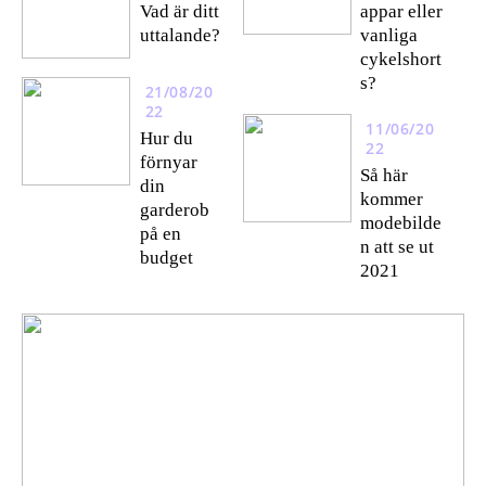
Vad är ditt
appar eller
uttalande?
vanliga
cykelshort
s?
21/08/20
22
11/06/20
Hur du
22
förnyar
Så här
din
kommer
garderob
modebilde
på en
n att se ut
budget
2021