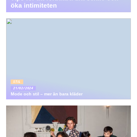
öka intimiteten
STIL
21/02/2024
Mode och stil – mer än bara kläder