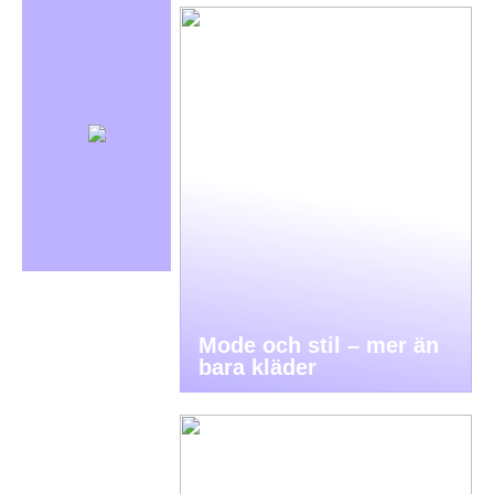
Mode och stil – mer än
bara kläder