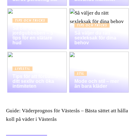
TIPS OCH TRICKS
TIPS OCH TRICKS
Så blir du av med
jordgubbsben – 5
Så väljer du rätt
tips för en slätare
sexleksak för dina
hud
behov
LIVSSTIL
STIL
Tips för att förbättra
ditt sexliv och öka
Mode och stil – mer
intimiteten
än bara kläder
Guide: Väderprognos för Västerås – Bästa sättet att hålla
koll på väder i Västerås