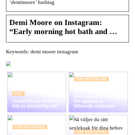
‘demimoore’ hashtag
Demi Moore on Instagram:
“Early morning hot bath and …
Keywords: demi moore instagram
TIPS OCH TRICKS
Graviditet guide för
nybörjare:
STIL
hälsosamma vanor
Underkläder som en
för upptagna
del av personlig stil
blivande mammor
TIPS OCH TRICKS
TIPS OCH TRICKS
Så blir du av med