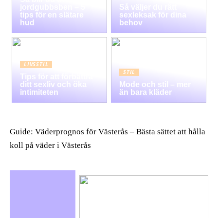
jordgubbsben – 5
Så väljer du rätt
tips för en slätare
sexleksak för dina
hud
behov
LIVSSTIL
STIL
Tips för att förbättra
ditt sexliv och öka
Mode och stil – mer
intimiteten
än bara kläder
Guide: Väderprognos för Västerås – Bästa sättet att hålla
koll på väder i Västerås