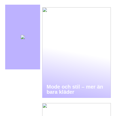
Mode och stil – mer än
bara kläder