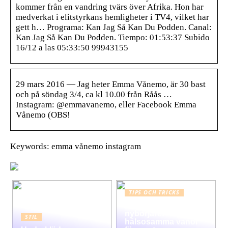
kommer från en vandring tvärs över Afrika. Hon har
medverkat i elitstyrkans hemligheter i TV4, vilket har
gett h… Programa: Kan Jag Så Kan Du Podden. Canal:
Kan Jag Så Kan Du Podden. Tiempo: 01:53:37 Subido
16/12 a las 05:33:50 99943155
29 mars 2016 — Jag heter Emma Vånemo, är 30 bast
och på söndag 3/4, ca kl 10.00 från Råås …
Instagram: @emmavanemo, eller Facebook Emma
Vånemo (OBS!
Keywords: emma vånemo instagram
TIPS OCH TRICKS
Graviditet guide för
nybörjare:
STIL
hälsosamma vanor