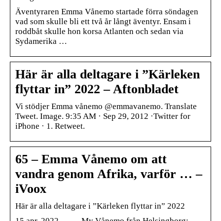
Äventyraren Emma Vånemo startade förra söndagen
vad som skulle bli ett två år långt äventyr. Ensam i
roddbåt skulle hon korsa Atlanten och sedan via
Sydamerika …
Här är alla deltagare i ”Kärleken
flyttar in” 2022 – Aftonbladet
Vi stödjer Emma vånemo @emmavanemo. Translate
Tweet. Image. 9:35 AM · Sep 29, 2012 ·Twitter for
iPhone · 1. Retweet.
65 – Emma Vånemo om att
vandra genom Afrika, varför … –
iVoox
Här är alla deltagare i ”Kärleken flyttar in” 2022
15 apr. 2022 — … My Vånemo från Helsingborg;