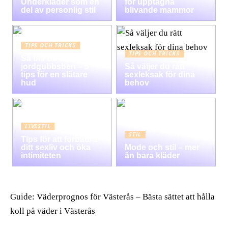
Underkläder som en
för upptagna
del av personlig stil
blivande mammor
TIPS OCH TRICKS
TIPS OCH TRICKS
Så blir du av med
jordgubbsben – 5
Så väljer du rätt
tips för en slätare
sexleksak för dina
hud
behov
LIVSSTIL
STIL
Tips för att förbättra
ditt sexliv och öka
Mode och stil – mer
intimiteten
än bara kläder
Guide: Väderprognos för Västerås – Bästa sättet att hålla
koll på väder i Västerås