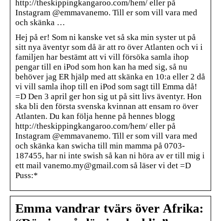
http://theskippingkangaroo.com/hem/ eller på
Instagram @emmavanemo. Till er som vill vara med
och skänka …
Hej på er! Som ni kanske vet så ska min syster ut på
sitt nya äventyr som då är att ro över Atlanten och vi i
familjen har bestämt att vi vill försöka samla ihop
pengar till en iPod som hon kan ha med sig, så nu
behöver jag ER hjälp med att skänka en 10:a eller 2 då
vi vill samla ihop till en iPod som sagt till Emma då!
=D Den 3 april ger hon sig ut på sitt livs äventyr. Hon
ska bli den första svenska kvinnan att ensam ro över
Atlanten. Du kan följa henne på hennes blogg
http://theskippingkangaroo.com/hem/ eller på
Instagram @emmavanemo. Till er som vill vara med
och skänka kan swicha till min mamma på 0703-
187455, har ni inte swish så kan ni höra av er till mig i
ett mail vanemo.my@gmail.com så läser vi det =D
Puss:*
Emma vandrar tvärs över Afrika: