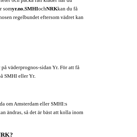
teter och packa rätt kläder när du
er som
yr.no
,
SMHI
och
NRK
kan du få
gnosen regelbundet eftersom vädret kan
på väderprognos-sidan Yr. För att få
å SMHI eller Yr.
sida om Amsterdam eller SMHI:s
n ändras, så det är bäst att kolla inom
 NRK?