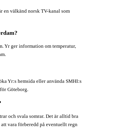
är en välkänd norsk TV-kanal som
terdam?
m. Yr ger information om temperatur,
am.
söka Yr:s hemsida eller använda SMHI:s
 för Göteborg.
?
ar och svala somrar. Det är alltid bra
att vara förberedd på eventuellt regn