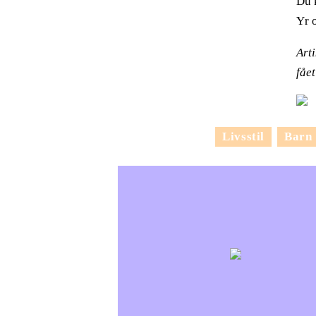
Du 
Yr 
Art
fåe
Livsstil
Barn