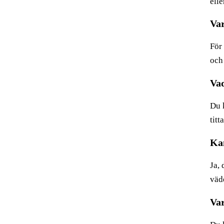
elle
Var
För
och 
Va
Du 
titt
Kan
Ja,
väd
Var