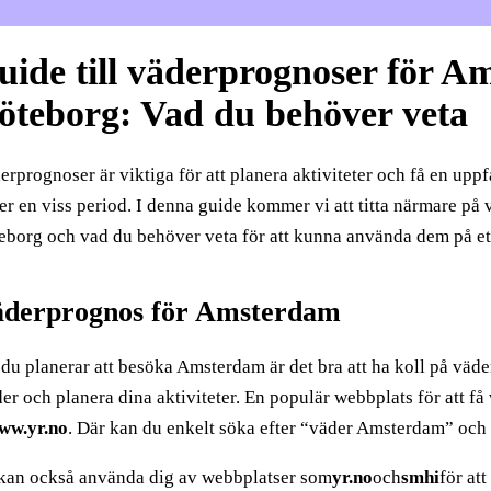
uide till väderprognoser för 
öteborg: Vad du behöver veta
rprognoser är viktiga för att planera aktiviteter och få en upp
er en viss period. I denna guide kommer vi att titta närmare p
eborg och vad du behöver veta för att kunna använda dem på ett 
derprognos för Amsterdam
du planerar att besöka Amsterdam är det bra att ha koll på väde
der och planera dina aktiviteter. En populär webbplats för att
ww.yr.no
. Där kan du enkelt söka efter “väder Amsterdam” och 
kan också använda dig av webbplatser som
yr.no
och
smhi
för at