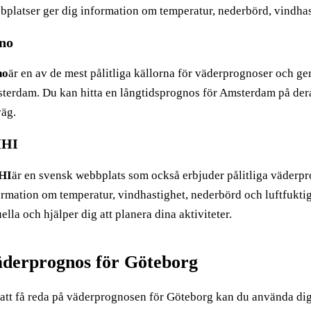
bplatser ger dig information om temperatur, nederbörd, vindhas
no
no
är en av de mest pålitliga källorna för väderprognoser och ge
terdam. Du kan hitta en långtidsprognos för Amsterdam på dera
väg.
HI
HI
är en svensk webbplats som också erbjuder pålitliga väderp
ormation om temperatur, vindhastighet, nederbörd och luftfukti
ella och hjälper dig att planera dina aktiviteter.
derprognos för Göteborg
 att få reda på väderprognosen för Göteborg kan du använda di