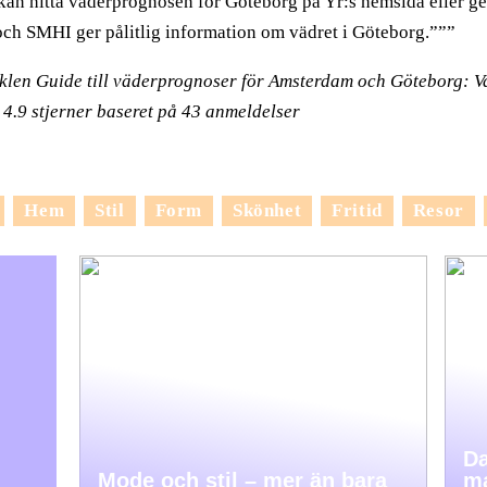
kan hitta väderprognosen för Göteborg på Yr:s hemsida eller g
och SMHI ger pålitlig information om vädret i Göteborg.”””
iklen Guide till väderprognoser för Amsterdam och Göteborg: V
t
4.9
stjerner baseret på
43
anmeldelser
Hem
Stil
Form
Skönhet
Fritid
Resor
Da
Mode och stil – mer än bara
ma