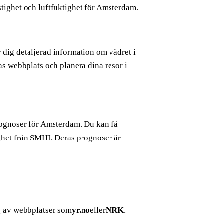
tighet och luftfuktighet för Amsterdam.
r dig detaljerad information om vädret i
s webbplats och planera dina resor i
rognoser för Amsterdam. Du kan få
ghet från SMHI. Deras prognoser är
g av webbplatser som
yr.no
eller
NRK
.