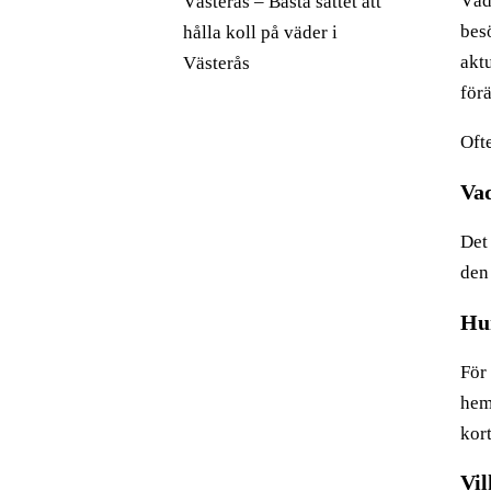
Väde
Västerås – Bästa sättet att
bes
hålla koll på väder i
akt
Västerås
för
Oft
Vad
Det
den
Hur
För
hems
kort
Vil