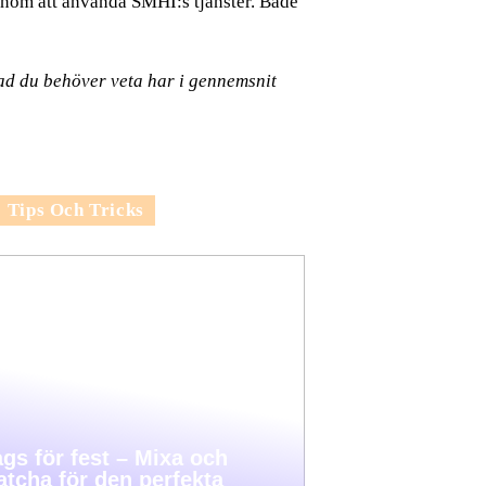
enom att använda SMHI:s tjänster. Både
ad du behöver veta har i gennemsnit
Tips Och Tricks
gs för fest – Mixa och
tcha för den perfekta