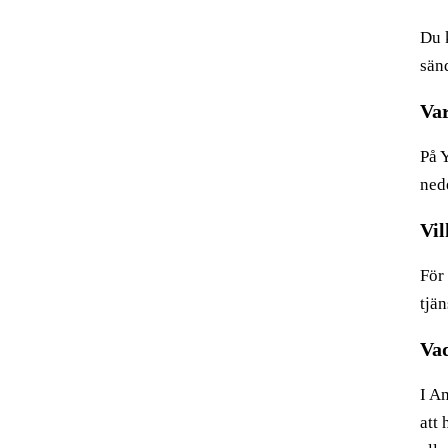
Du 
sänd
Var
På 
ned
Vil
För
tjä
Vad
I Am
att