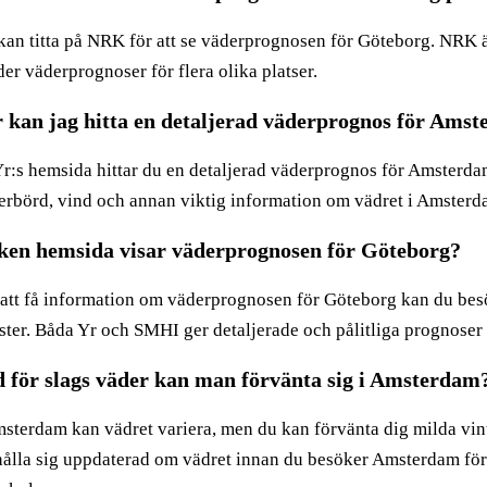
kan titta på NRK för att se väderprognosen för Göteborg. NRK 
er väderprognoser för flera olika platser.
 kan jag hitta en detaljerad väderprognos för Ams
Yr:s hemsida hittar du en detaljerad väderprognos för Amsterda
erbörd, vind och annan viktig information om vädret i Amsterd
ken hemsida visar väderprognosen för Göteborg?
 att få information om väderprognosen för Göteborg kan du be
nster. Båda Yr och SMHI ger detaljerade och pålitliga prognoser
 för slags väder kan man förvänta sig i Amsterdam
sterdam kan vädret variera, men du kan förvänta dig milda vintr
 hålla sig uppdaterad om vädret innan du besöker Amsterdam för 