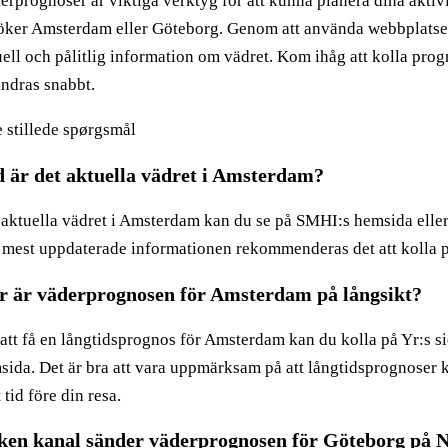
rprognoser är viktiga verktyg för att kunna planera dina aktivi
öker Amsterdam eller Göteborg. Genom att använda webbplats
uell och pålitlig information om vädret. Kom ihåg att kolla pro
ändras snabbt.
e stillede spørgsmål
 är det aktuella vädret i Amsterdam?
 aktuella vädret i Amsterdam kan du se på SMHI:s hemsida eller 
 mest uppdaterade informationen rekommenderas det att kolla p
 är väderprognosen för Amsterdam på långsikt?
 att få en långtidsprognos för Amsterdam kan du kolla på Yr:s 
ida. Det är bra att vara uppmärksam på att långtidsprognoser ka
 tid före din resa.
ken kanal sänder väderprognosen för Göteborg på