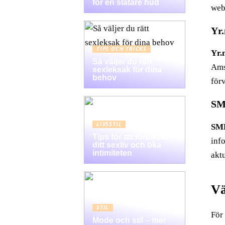
för en slätare hud
web
Yr.
TIPS OCH TRICKS
Yr.
Så väljer du rätt
Ams
sexleksak för dina
behov
för
SM
LIVSSTIL
SM
Tips för att förbättra
inf
ditt sexliv och öka
intimiteten
aktu
Vä
STIL
För
Mode och stil – mer