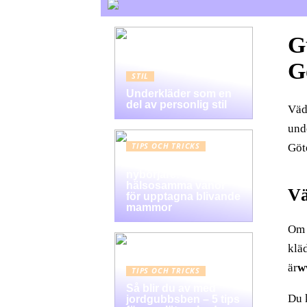
G
G
STIL
Underkläder som en
del av personlig stil
Väde
und
Göt
TIPS OCH TRICKS
Graviditet guide för
nybörjare:
hälsosamma vanor
Vä
för upptagna blivande
mammor
Om 
klä
är
w
TIPS OCH TRICKS
Så blir du av med
Du 
jordgubbsben – 5 tips