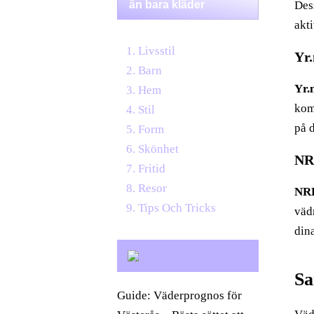
än bara kläder
Des
akti
Livsstil
Yr.
Barn
Yr.
Hem
kom
Stil
på 
Form
Skönhet
N
Fritid
Resor
NR
Tips Och Tricks
väd
dina
Sa
Guide: Väderprognos för