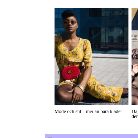
Mode och stil – mer än bara kläder
Dag
den