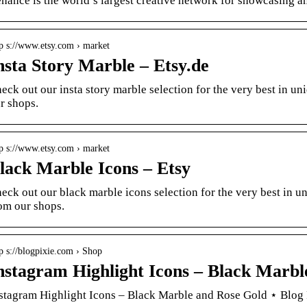
hance is the world’s largest creative network for showcasing a
tp s://www.etsy.com › market
nsta Story Marble – Etsy.de
eck out our insta story marble selection for the very best in 
r shops.
tp s://www.etsy.com › market
lack Marble Icons – Etsy
eck out our black marble icons selection for the very best in 
om our shops.
p s://blogpixie.com › Shop
nstagram Highlight Icons – Black Marbl
stagram Highlight Icons – Black Marble and Rose Gold ⋆ Blog 