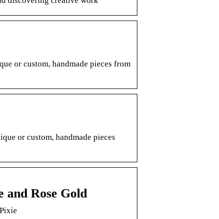
nd discovering creative work
unique or custom, handmade pieces from
unique or custom, handmade pieces
e and Rose Gold
Pixie