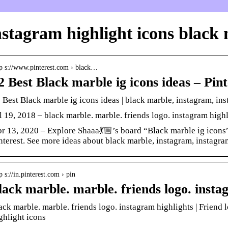
nstagram highlight icons black
tp s://www.pinterest.com › black…
2 Best Black marble ig icons ideas – Pint
 Best Black marble ig icons ideas | black marble, instagram, in
l 19, 2018 – black marble. marble. friends logo. instagram highl
r 13, 2020 – Explore Shaaa💃🏼’s board “Black marble ig icons
nterest. See more ideas about black marble, instagram, instagra
p s://in.pinterest.com › pin
lack marble. marble. friends logo. insta
ack marble. marble. friends logo. instagram highlights | Friend 
ghlight icons