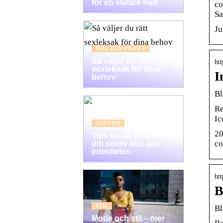
för en slätare hud
co
Sa
Ju
TIPS OCH TRICKS
Så väljer du rätt
ht
sexleksak för dina
I
behov
Bl
Re
Ic
LIVSSTIL
20
Tips för att förbättra
co
ditt sexliv och öka
intimiteten
htt
B
STIL
Bl
Mode och stil – mer