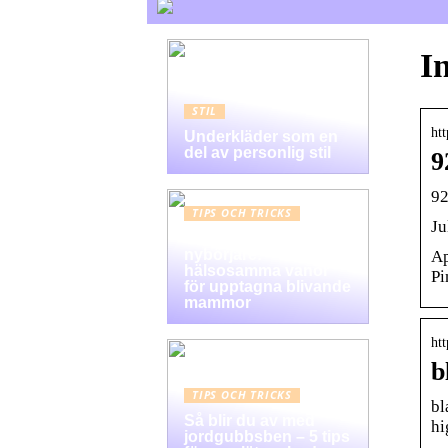
I
STIL
ht
Underkläder som en
del av personlig stil
9
92
TIPS OCH TRICKS
Ju
Graviditet guide för
nybörjare:
Ap
hälsosamma vanor
Pi
för upptagna blivande
mammor
htt
b
TIPS OCH TRICKS
bl
Så blir du av med
hi
jordgubbsben – 5 tips