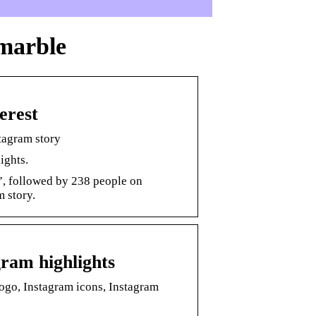
 marble
erest
stagram story
ights.
”, followed by 238 people on
m story.
gram highlights
logo, Instagram icons, Instagram