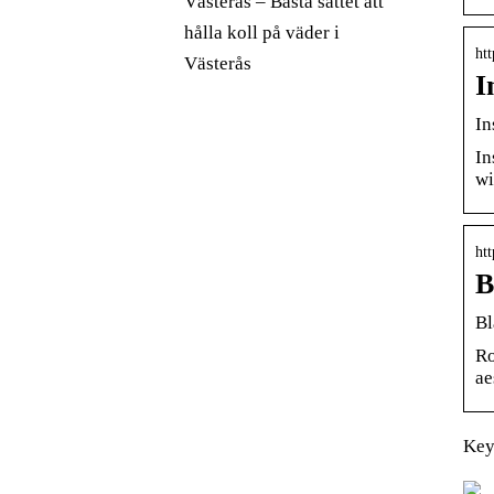
Västerås – Bästa sättet att
hålla koll på väder i
htt
Västerås
I
In
In
wi
ht
B
Bl
Ro
ae
Key