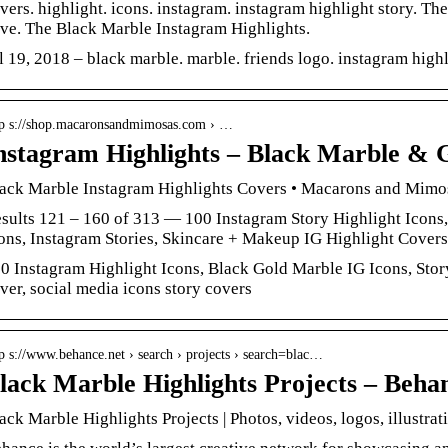
vers. highlight. icons. instagram. instagram highlight story. T
ve. The Black Marble Instagram Highlights.
l 19, 2018 – black marble. marble. friends logo. instagram high
tp s://shop.macaronsandmimosas.com › …
nstagram Highlights – Black Marble & 
ack Marble Instagram Highlights Covers • Macarons and Mimo
sults 121 – 160 of 313 — 100 Instagram Story Highlight Icons
ons, Instagram Stories, Skincare + Makeup IG Highlight Cover
0 Instagram Highlight Icons, Black Gold Marble IG Icons, Story
ver, social media icons story covers
p s://www.behance.net › search › projects › search=blac…
lack Marble Highlights Projects – Beha
ack Marble Highlights Projects | Photos, videos, logos, illustr