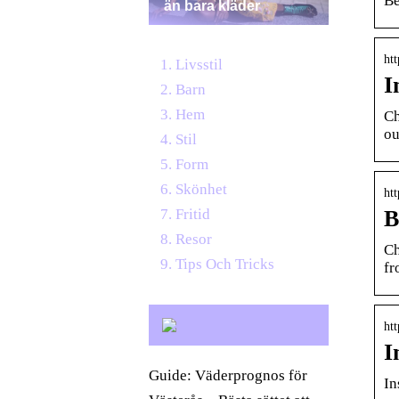
Be
än bara kläder
ht
Livsstil
I
Barn
Hem
Ch
ou
Stil
Form
Skönhet
ht
B
Fritid
Resor
Ch
Tips Och Tricks
fr
htt
I
Guide: Väderprognos för
In