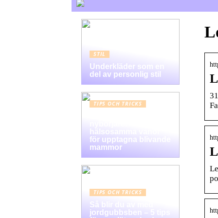
L
STIL
ht
Underkläder som en
del av personlig stil
L
31
TIPS OCH TRICKS
Fa
Graviditet guide för
nybörjare:
hälsosamma vanor
ht
för upptagna blivande
mammor
L
Le
po
TIPS OCH TRICKS
Så blir du av med
htt
jordgubbsben – 5 tips