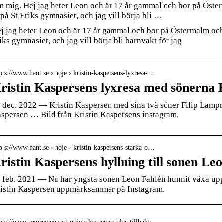
 mig. Hej jag heter Leon och är 17 år gammal och bor på Öster
 på St Eriks gymnasiet, och jag vill börja bli …
j jag heter Leon och är 17 år gammal och bor på Östermalm och 
iks gymnasiet, och jag vill börja bli barnvakt för jag
p s://www.hant.se › noje › kristin-kaspersens-lyxresa-…
ristin Kaspersens lyxresa med sönerna 
 dec. 2022 — Kristin Kaspersen med sina två söner Filip Lampr
spersen … Bild från Kristin Kaspersens instagram.
p s://www.hant.se › noje › kristin-kaspersens-starka-o…
ristin Kaspersens hyllning till sonen Le
 feb. 2021 — Nu har yngsta sonen Leon Fahlén hunnit växa up
istin Kaspersen uppmärksammar på Instagram.
p s://www.expressen.se › noje › kaspersen-slar-tillbaka–…