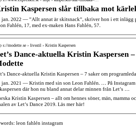
ristin Kaspersen slår tillbaka mot kärl
 jan. 2022 — ”Allt annat är skitsnack”, skriver hon i ett inlägg
on Fahlén, 17, med ex-maken Hans Fahlén, 57.
p s://modette.se › livsstil › Kristin Kaspersen
et’s Dance-aktuella Kristin Kaspersen 
odette
t’s Dance-aktuella Kristin Kaspersen – 7 saker om programled
 jan. 2021 — Kristin med sin son Leon Fahlén. … På Instagram
aspersen där hon nu bland annat delar minnen från Let’s …
rska Kristin Kaspersen – allt om hennes söner, män, mamma oc
nalen av Let’s Dance 2019. Läs mer här!
words: leon fahlén instagram