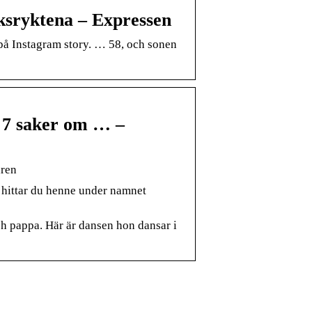
eksryktena – Expressen
 på Instagram story. … 58, och sonen
– 7 saker om … –
aren
 hittar du henne under namnet
h pappa. Här är dansen hon dansar i