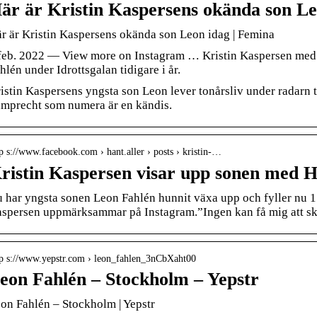
är är Kristin Kaspersens okända son L
r är Kristin Kaspersens okända son Leon idag | Femina
feb. 2022 — View more on Instagram … Kristin Kaspersen med
hlén under Idrottsgalan tidigare i år.
istin Kaspersens yngsta son Leon lever tonårsliv under radarn til
mprecht som numera är en kändis.
p s://www.facebook.com › hant.aller › posts › kristin-…
 har yngsta sonen Leon Fahlén hunnit växa upp och fyller nu 
spersen uppmärksammar på Instagram.”Ingen kan få mig att s
tp s://www.yepstr.com › leon_fahlen_3nCbXaht00
eon Fahlén – Stockholm – Yepstr
on Fahlén – Stockholm | Yepstr