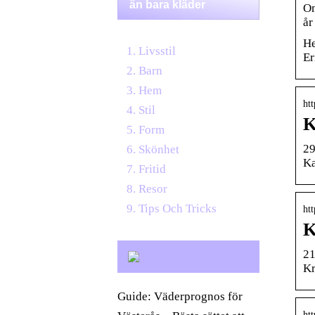
än bara kläder
Om
år
He
Livsstil
Er
Barn
Hem
htt
Stil
K
Form
29
Skönhet
Ka
Fritid
Resor
Tips Och Tricks
htt
K
21
Kr
Guide: Väderprognos för
htt