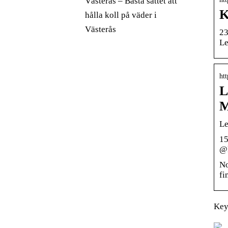
Västerås – Bästa sättet att
K
hålla koll på väder i
Västerås
23
Le
htt
L
M
Le
15
@k
No
fi
Key