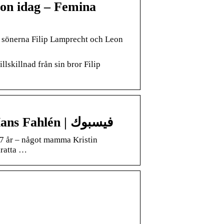
eon idag – Femina
 sönerna Filip Lamprecht och Leon
lskillnad från sin bror Filip
Kristin Kaspersen visar upp sonen med Hans Fahlén | فيسبوك
17 år – något mamma Kristin
kratta …