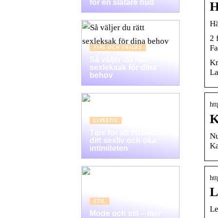
för en slätare hud
H
Hä
2 
Fa
TIPS OCH TRICKS
Så väljer du rätt
Kr
sexleksak för dina
La
behov
htt
LIVSSTIL
Tips för att förbättra
Nu
ditt sexliv och öka
Ka
intimiteten
ht
L
STIL
Le
Mode och stil – mer