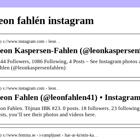
eon fahlén instagram
tp s://www.instagram.com › leon…
eon Kaspersen-Fahlen (@leonkaspersen
44 Followers, 1086 Following, 4 Posts – See Instagram photos
hlen (@leonkaspersenfahlen)
tp s://www.instagram.com › leon…
eon Fahlen (@leonfahlen41) • Instagram
on Fahlen. Töjnan IBK #23. 0 posts. 18 followers. 23 followin
sts, you’ll see their photos and videos here.
p s://www.femina.se › i-rampljuset › har-ar-kristin-ka…