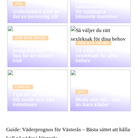
nybörjare:
STIL
hälsosamma vanor
Underkläder som en
för upptagna
del av personlig stil
blivande mammor
TIPS OCH TRICKS
TIPS OCH TRICKS
Så blir du av med
jordgubbsben – 5
Så väljer du rätt
tips för en slätare
sexleksak för dina
hud
behov
LIVSSTIL
STIL
Tips för att förbättra
ditt sexliv och öka
Mode och stil – mer
intimiteten
än bara kläder
Guide: Väderprognos för Västerås – Bästa sättet att hålla