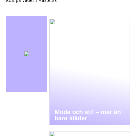
koll på väder i Västerås
Mode och stil – mer än
bara kläder