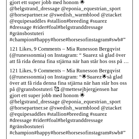
gjort ett super jobb med honom 🌟
@helgstrand_dressage @eponia_equestrian_sport
@horsepartner.se @swedish_warmblood @ztacket
@equipesaddles #stallion#breeding #suarez
#dressage #rider#foal#helgstranddressage
#gränsbostuteri
#champion#happy#horse#horsesofinstagram#swb#”
121 Likes, 9 Comments – Mia Runesson Bergqvist
(@runessonmia) on Instagram: “ Suarez så glad över
att få rida denna fina stjärna när han står hos oss på …
121 Likes, 9 Comments – Mia Runesson Bergqvist
(@runessonmia) on Instagram: “🌟Suarez🌟så glad
över att få rida denna fina stjärna när han står hos oss
på @gransbostuteri 🥰 @mettesejbjergjensen har
gjort ett super jobb med honom 🌟
@helgstrand_dressage @eponia_equestrian_sport
@horsepartner.se @swedish_warmblood @ztacket
@equipesaddles #stallion#breeding #suarez
#dressage #rider#foal#helgstranddressage
#gränsbostuteri
#champion#happy#horse#horsesofinstagram#swb#”