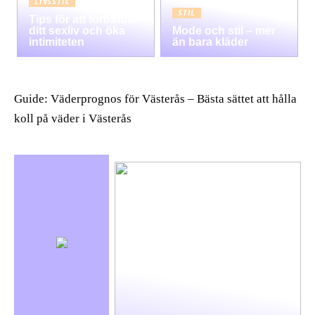
LIVSSTIL
STIL
Tips för att förbättra
ditt sexliv och öka
Mode och stil – mer
intimiteten
än bara kläder
Guide: Väderprognos för Västerås – Bästa sättet att hålla
koll på väder i Västerås