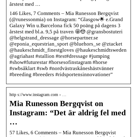
årstest med …
146 Likes, 7 Comments – Mia Runesson Bergqvist
(@runessonmia) on Instagram: “Glasgow🌟 e.Grand
Galaxy Win u.Barcelona fick 50 poäng på dagens 3
årstest med bl.a. 9,5 på traven 🤩😍 @gransbostuteri
@helgstrand_dressage @horsepartner.se
@eponia_equestrian_sport @bluehors_se @ztacket
@haukeschmidt_finestgloves @haukeschmidtsweden
@agriahast #stallion #test#dressage #jumping
#show#futurestar #horsesofinstagram #horse
#swbsåklart #swb #nordvästraskåneshästvänner
#breeding #breeders #ridsportensinnovationer”
http s://www.instagram.com › …
Mia Runesson Bergqvist on
Instagram: “Det är aldrig fel med
…
57 Likes, 6 Comments – Mia Runesson Bergqvist