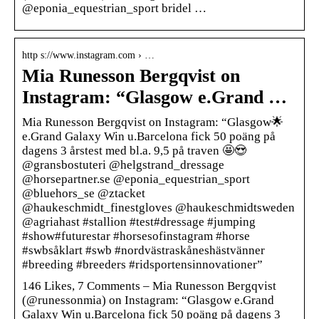
@eponia_equestrian_sport bridel …
http s://www.instagram.com › …
Mia Runesson Bergqvist on
Instagram: “Glasgow e.Grand …
Mia Runesson Bergqvist on Instagram: “Glasgow🌟
e.Grand Galaxy Win u.Barcelona fick 50 poäng på
dagens 3 årstest med bl.a. 9,5 på traven 🤩😍
@gransbostuteri @helgstrand_dressage
@horsepartner.se @eponia_equestrian_sport
@bluehors_se @ztacket
@haukeschmidt_finestgloves @haukeschmidtsweden
@agriahast #stallion #test#dressage #jumping
#show#futurestar #horsesofinstagram #horse
#swbsåklart #swb #nordvästraskåneshästvänner
#breeding #breeders #ridsportensinnovationer”
146 Likes, 7 Comments – Mia Runesson Bergqvist
(@runessonmia) on Instagram: “Glasgow e.Grand
Galaxy Win u.Barcelona fick 50 poäng på dagens 3