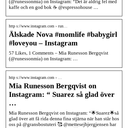
(@runessonmia) on Instagram: “Det är aldrig fel med
kaffe och en god bok ☕️ @espressohouse …
http s://www.instagram.com › run…
Älskade Nova #momlife #babygirl
#loveyou – Instagram
57 Likes, 1 Comments – Mia Runesson Bergqvist
(@runessonmia) on Instagram: …
http s://www.instagram.com › …
Mia Runesson Bergqvist on
Instagram: “ Suarez så glad över
…
Mia Runesson Bergqvist on Instagram: “🌟Suarez🌟så
glad över att få rida denna fina stjärna när han står hos
oss på @gransbostuteri 🥰 @mettesejbjergjensen har