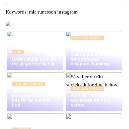
Keywords: mia runesson instagram
TIPS OCH TRICKS
Graviditet guide för
nybörjare:
STIL
hälsosamma vanor
Underkläder som en
för upptagna
del av personlig stil
blivande mammor
TIPS OCH TRICKS
TIPS OCH TRICKS
Så blir du av med
jordgubbsben – 5
Så väljer du rätt
tips för en slätare
sexleksak för dina
hud
behov