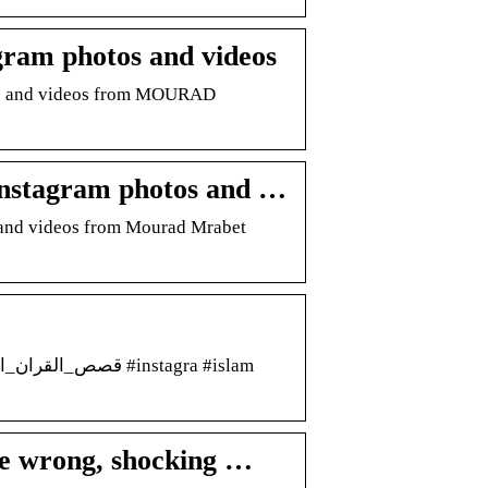
am photos and videos
tos and videos from MOURAD
nstagram photos and …
s and videos from Mourad Mrabet
one wrong, shocking …