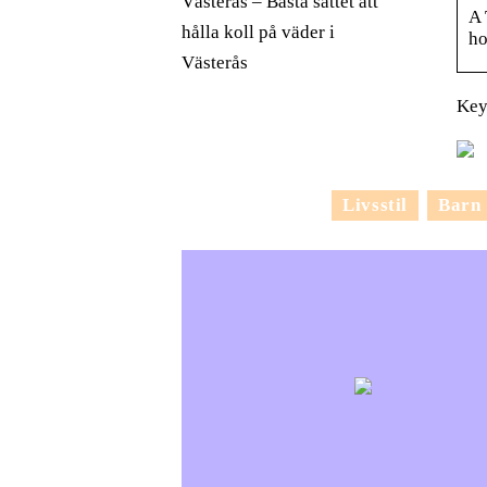
Västerås – Bästa sättet att
A 
hålla koll på väder i
ho
Västerås
Key
Livsstil
Barn