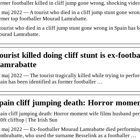
rmer footballer killed in cliff jump gone wrong, shocking vide
 maj 2022 — A tourist who died in a cliff jump stunt gone wrong
rmer top footballer Mourad Lamrabatte.
tourist who died in a cliff jump stunt gone wrong in Spain has b
urad Lamrabatte.
ourist killed doing cliff stunt is ex-foot
amrabatte
 maj 2022 — The tourist tragically killed while trying to perfor
ain has been identified as former footballer …
pain cliff jumping death: Horror momen
ain cliff jumping death: Horror moment wife films husband per
0ft clifftop | The Irish Sun
 maj 2022 — Ex-footballer Mourad Lamrabatte died performing
mbrabatte, who used the surname Besselink as a footballer …