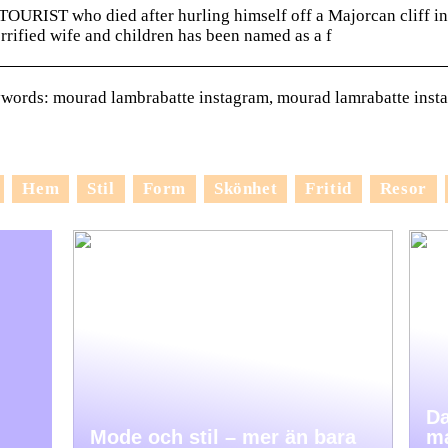
TOURIST who died after hurling himself off a Majorcan cliff in 
rrified wife and children has been named as a f
words: mourad lambrabatte instagram, mourad lamrabatte inst
Hem
Stil
Form
Skönhet
Fritid
Resor
Da
Mode och stil – mer än bara
ma