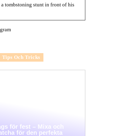
a tombstoning stunt in front of his
agram
Tips Och Tricks
gs för fest – Mixa och
tcha för den perfekta