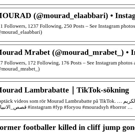
OURAD (@mourad_elaabbari) • Instagr
1 Followers, 1237 Following, 250 Posts – See Instagram pho
mourad_elaabbari)
ourad Mrabet (@mourad_mrabet_) • I
7 Followers, 172 Following, 176 Posts – See Instagram photo
@mourad_mrabet_)
ourad Lambrabatte｜TikTok-sökning
täck videos som rör Mourad Lambrabatte på TikTok. … قصص_القران_الكريم #instagra #islam
#قصص_الانبياء #instagram #fyp #foryou #mouradsyh #horror …
ormer footballer killed in cliff jump g