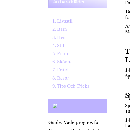
än bara kläder
Fo
16
fo
Livsstil
A 
Barn
Mo
Hem
Stil
T
Form
L
Skönhet
Fritid
14
Sp
Resor
Tips Och Tricks
S
Sp
10
14
Guide: Väderprognos för
La