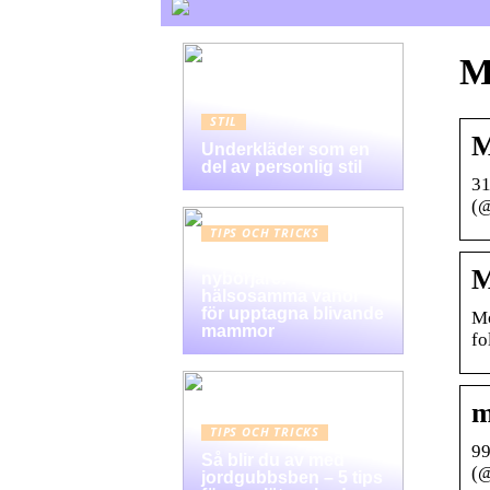
M
STIL
M
Underkläder som en
del av personlig stil
31
(@
TIPS OCH TRICKS
Graviditet guide för
M
nybörjare:
hälsosamma vanor
för upptagna blivande
Mourad Lamra
mammor
fo
m
TIPS OCH TRICKS
99
Så blir du av med
(@
jordgubbsben – 5 tips