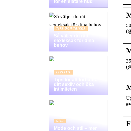
för en slätare hud
M
50
TIPS OCH TRICKS
(@
Så väljer du rätt
sexleksak för dina
behov
M
35
(
LIVSSTIL
Tips för att förbättra
ditt sexliv och öka
M
intimiteten
Upp
STIL
F
Mode och stil – mer