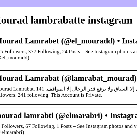
ourad lambrabatte instagram
ourad Lamrabet (@el_mouradd) • Inst
5 Followers, 377 Following, 24 Posts – See Instagram photos 
el_mouradd)
ourad Lamrabat (@lamrabat_mourad) 
bat. لا يرفع سعر الخيول إلا السباق ولا يرفع قدر الرجال إلا المواقف. 141 posts. 110
llowers. 241 following. This Account is Private.
ourad lamrabti (@elmarabri) • Instagr
 Followers, 67 Following, 1 Posts – See Instagram photos and 
elmarabri)