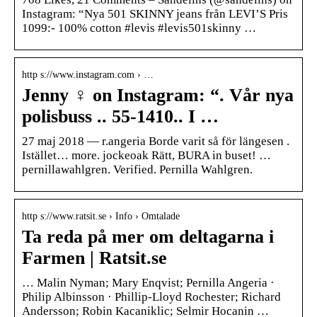
Instagram: “Nya 501 SKINNY jeans från LEVI’S Pris
1099:- 100% cotton #levis #levis501skinny …
http s://www.instagram.com › …
Jenny ‍♀️ on Instagram: “. Vår nya
polisbuss .. 55-1410.. I …
27 maj 2018 — r.angeria Borde varit så för längesen .
Istället… more. jockeoak Rätt, BURA in buset! …
pernillawahlgren. Verified. Pernilla Wahlgren.
http s://www.ratsit.se › Info › Omtalade
Ta reda på mer om deltagarna i
Farmen | Ratsit.se
… Malin Nyman; Mary Enqvist; Pernilla Angeria ·
Philip Albinsson · Phillip-Lloyd Rochester; Richard
Andersson; Robin Kacaniklic; Selmir Hocanin …