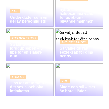
Graviditet guide för
nybörjare:
STIL
hälsosamma vanor
Underkläder som en
för upptagna
del av personlig stil
blivande mammor
TIPS OCH TRICKS
TIPS OCH TRICKS
Så blir du av med
jordgubbsben – 5
Så väljer du rätt
tips för en slätare
sexleksak för dina
hud
behov
LIVSSTIL
STIL
Tips för att förbättra
ditt sexliv och öka
Mode och stil – mer
intimiteten
än bara kläder