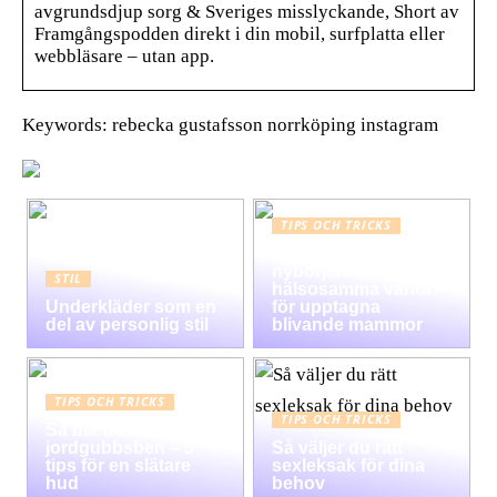
avgrundsdjup sorg & Sveriges misslyckande, Short av
Framgångspodden direkt i din mobil, surfplatta eller
webbläsare – utan app.
Keywords: rebecka gustafsson norrköping instagram
TIPS OCH TRICKS
Graviditet guide för
nybörjare:
STIL
hälsosamma vanor
Underkläder som en
för upptagna
del av personlig stil
blivande mammor
TIPS OCH TRICKS
TIPS OCH TRICKS
Så blir du av med
jordgubbsben – 5
Så väljer du rätt
tips för en slätare
sexleksak för dina
hud
behov