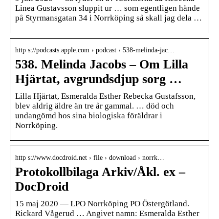
Linea Gustavsson sluppit ur … som egentligen hände
på Styrmansgatan 34 i Norrköping så skall jag dela …
http s://podcasts.apple.com › podcast › 538-melinda-jac…
538. Melinda Jacobs – Om Lilla
Hjärtat, avgrundsdjup sorg …
Lilla Hjärtat, Esmeralda Esther Rebecka Gustafsson,
blev aldrig äldre än tre år gammal. … död och
undangömd hos sina biologiska föräldrar i
Norrköping.
http s://www.docdroid.net › file › download › norrk…
Protokollbilaga Arkiv/Åkl. ex –
DocDroid
15 maj 2020 — LPO Norrköping PO Östergötland.
Rickard Vågerud … Angivet namn: Esmeralda Esther