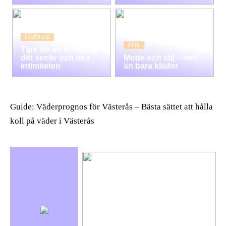
LIVSSTIL
STIL
Tips för att förbättra
ditt sexliv och öka
Mode och stil – mer
intimiteten
än bara kläder
Guide: Väderprognos för Västerås – Bästa sättet att hålla
koll på väder i Västerås