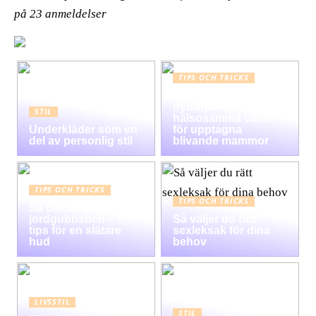
på
23
anmeldelser
TIPS OCH TRICKS
Graviditet guide för
nybörjare:
STIL
hälsosamma vanor
Underkläder som en
för upptagna
del av personlig stil
blivande mammor
TIPS OCH TRICKS
TIPS OCH TRICKS
Så blir du av med
jordgubbsben – 5
Så väljer du rätt
tips för en slätare
sexleksak för dina
hud
behov
LIVSSTIL
STIL