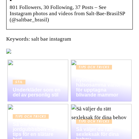
801 Followers, 30 Following, 37 Posts – See
Instagram photos and videos from Salt-Bae-BrasilSP
(@saltbae_brasil)
Keywords: salt bae instagram
TIPS OCH TRICKS
Graviditet guide för
nybörjare:
STIL
hälsosamma vanor
Underkläder som en
för upptagna
del av personlig stil
blivande mammor
TIPS OCH TRICKS
TIPS OCH TRICKS
Så blir du av med
jordgubbsben – 5
Så väljer du rätt
tips för en slätare
sexleksak för dina