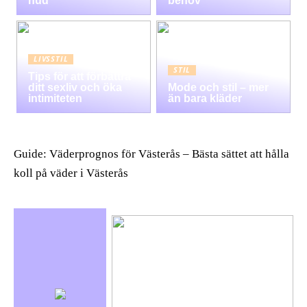
hud
behov
LIVSSTIL
STIL
Tips för att förbättra
ditt sexliv och öka
Mode och stil – mer
intimiteten
än bara kläder
Guide: Väderprognos för Västerås – Bästa sättet att hålla
koll på väder i Västerås