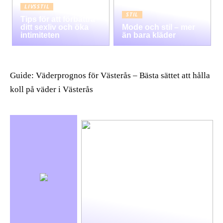
LIVSSTIL
STIL
Tips för att förbättra
ditt sexliv och öka
Mode och stil – mer
intimiteten
än bara kläder
Guide: Väderprognos för Västerås – Bästa sättet att hålla
koll på väder i Västerås