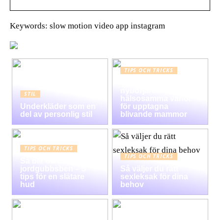
Keywords: slow motion video app instagram
TIPS OCH TRICKS
Graviditet guide för
nybörjare:
STIL
hälsosamma vanor
Underkläder som en
för upptagna
del av personlig stil
blivande mammor
TIPS OCH TRICKS
TIPS OCH TRICKS
Så blir du av med
jordgubbsben – 5
Så väljer du rätt
tips för en slätare
sexleksak för dina
hud
behov