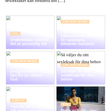
Sexleksaker kan förbättra ditt […]
TIPS OCH TRICKS
Graviditet guide för
nybörjare:
STIL
hälsosamma vanor
Underkläder som en
för upptagna
del av personlig stil
blivande mammor
TIPS OCH TRICKS
TIPS OCH TRICKS
Så blir du av med
jordgubbsben – 5
Så väljer du rätt
tips för en slätare
sexleksak för dina
hud
behov
LIVSSTIL
STIL
Tips för att förbättra
ditt sexliv och öka
Mode och stil – mer