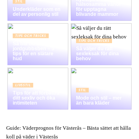
STIL
hälsosamma vanor
Underkläder som en
för upptagna
del av personlig stil
blivande mammor
TIPS OCH TRICKS
TIPS OCH TRICKS
Så blir du av med
jordgubbsben – 5
Så väljer du rätt
tips för en slätare
sexleksak för dina
hud
behov
LIVSSTIL
STIL
Tips för att förbättra
ditt sexliv och öka
Mode och stil – mer
intimiteten
än bara kläder
Guide: Väderprognos för Västerås – Bästa sättet att hålla
koll på väder i Västerås