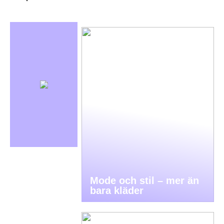
Mode och stil – mer än
bara kläder