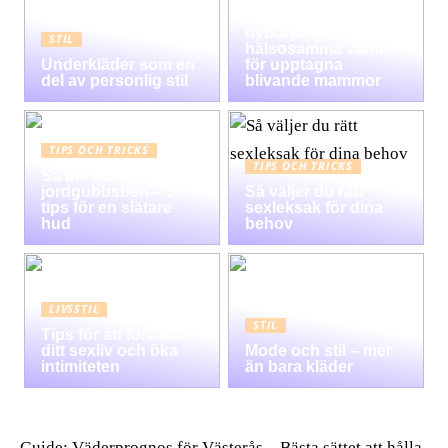
Graviditet guide för
nybörjare:
STIL
hälsosamma vanor
Underkläder som en
för upptagna
del av personlig stil
blivande mammor
TIPS OCH TRICKS
TIPS OCH TRICKS
Så blir du av med
jordgubbsben – 5
Så väljer du rätt
tips för en slätare
sexleksak för dina
hud
behov
LIVSSTIL
STIL
Tips för att förbättra
ditt sexliv och öka
Mode och stil – mer
intimiteten
än bara kläder
Guide: Väderprognos för Västerås – Bästa sättet att hålla