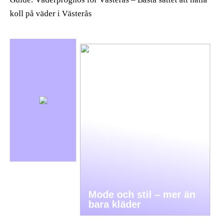
koll på väder i Västerås
Mode och stil – mer än
bara kläder